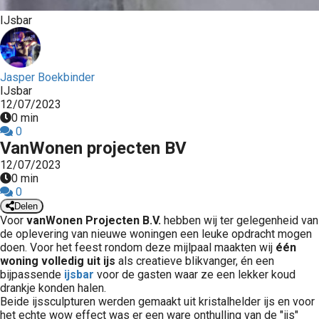
IJsbar
Jasper Boekbinder
IJsbar
12/07/2023
0 min
0
VanWonen projecten BV
12/07/2023
0 min
0
Delen
Voor
vanWonen Projecten B.V.
hebben wij ter gelegenheid van
de oplevering van nieuwe woningen een leuke opdracht mogen
doen. Voor het feest rondom deze mijlpaal maakten wij
één
woning volledig uit ijs
als creatieve blikvanger, én een
bijpassende
ijsbar
voor de gasten waar ze een lekker koud
drankje konden halen.
Beide ijssculpturen werden gemaakt uit kristalhelder ijs en voor
het echte wow effect was er een ware onthulling van de "ijs"