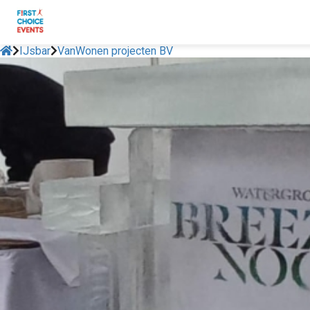
IJsbar
VanWonen projecten BV