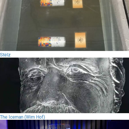
Stëlz
The Iceman (Wim Hof)